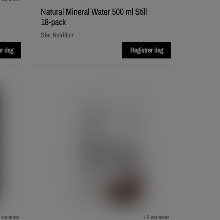
Natural Mineral Water 500 ml Still
18-pack
Star Nutrition
er deg
Registrer deg
 varianter
+ 3 varianter