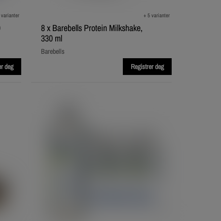
 varianter
+ 5 varianter
0
8 x Barebells Protein Milkshake,
330 ml
Barebells
er deg
Registrer deg