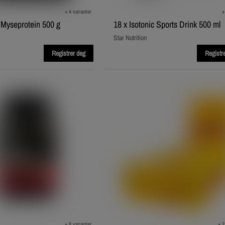
+ 4 varianter
+
Myseprotein 500 g
18 x Isotonic Sports Drink 500 ml
Star Nutrition
Registrer deg
Registr
+ 8 varianter
+ 2