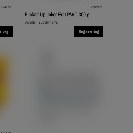
 1 variant
+ 9 varianter
Fucked Up Joker Edit PWO 300 g
Swedish Supplements
er deg
Registrer deg
 varianter