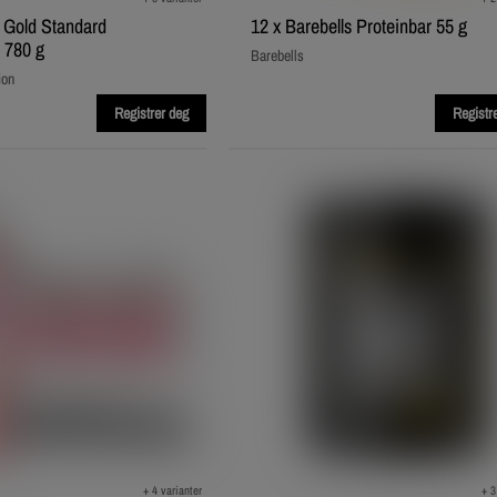
Gold Standard
12 x Barebells Proteinbar 55 g
 780 g
Barebells
ion
Registrer deg
Registr
+ 4 varianter
+ 3