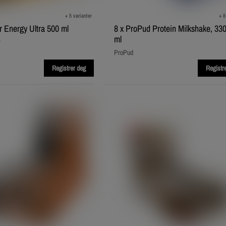
+ 5 varianter
+ 8
r Energy Ultra 500 ml
8 x ProPud Protein Milkshake, 33
ml
y
ProPud
Registrer deg
Registr