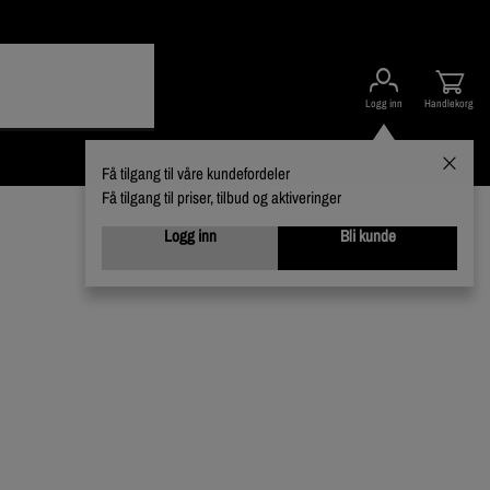
Logg inn
Handlekorg
Kampanjer
Kundeservice
Nyheter
Varumerker
Få tilgang til våre kundefordeler
Få tilgang til priser, tilbud og aktiveringer
Logg inn
Bli kunde