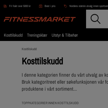
Hopp til hovedinnholdet
Fri frakt over 5000 kr
Best i pris
Nordens største utvalg innen sportse
Kosttilskudd
Treningsklær
Utstyr & Tilbehør
Kosttilskudd
Kosttilskudd
I denne kategorien finner du vårt utvalg av k
Bruk kategoritreet eller søkefunksjonen vår f
produktene i vårt sortiment...
TOPPKATEGORIER INNEN KOSTTILSKUDD