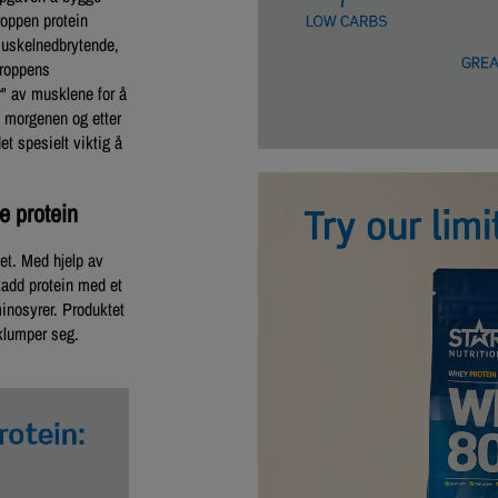
roppen protein
 muskelnedbrytende,
 kroppens
r" av musklene for å
å morgenen og etter
et spesielt viktig å
e protein
tet. Med hjelp av
kadd protein med et
inosyrer. Produktet
 klumper seg.