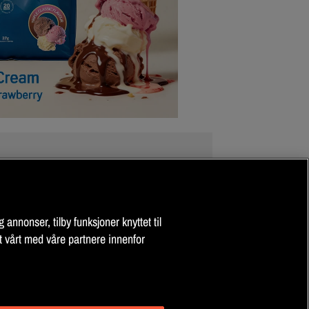
dl med 2 - 3 dl vann og rist godt.
joner.
 annonser, tilby funksjoner knyttet til
 av et mangesidig og balansert kosthold og en
t vårt med våre partnere innenfor
gelig for barn. Ice Coffee har højt koffeinindhold
 barn eller gravide eller ammende kvinner.
e Natural).
ratur.