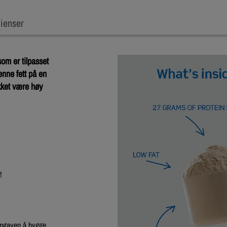
ienser
som er tilpasset
enne fett på en
kket være høy
!
ppgaven å bygge