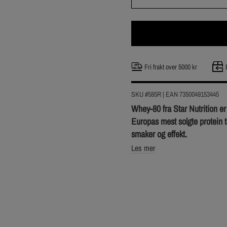
Fri frakt over 5000 kr
SKU #585R | EAN
7350049153445
Whey-80 fra Star Nutrition er
Europas mest solgte protein t
smaker og effekt.
Les mer