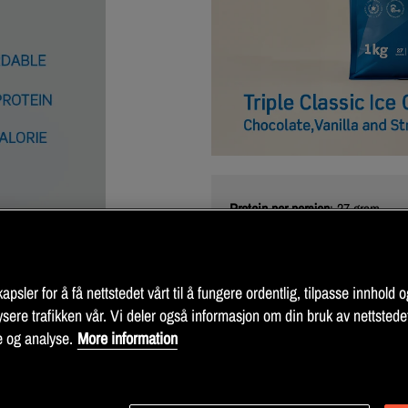
Protein per porsjon
: 27 gram
Anbefalt dosering:
Bland 0,75 - 1 
Antall porsjoner per pose:
27 pors
psler for å få nettstedet vårt til å fungere ordentlig, tilpasse innhold og
Informasjon:
Tenk på viktigheten
sere trafikken vår. Vi deler også informasjon om din bruk av nettstede
sunn livsstil. Oppbevares utilgjen
e og analyse.
More information
(40 mg/100 ml). Ikke anbefalt for
Produktet inneholder søtstoff (ikk
Förvaring
: Oppbevares i romtempe