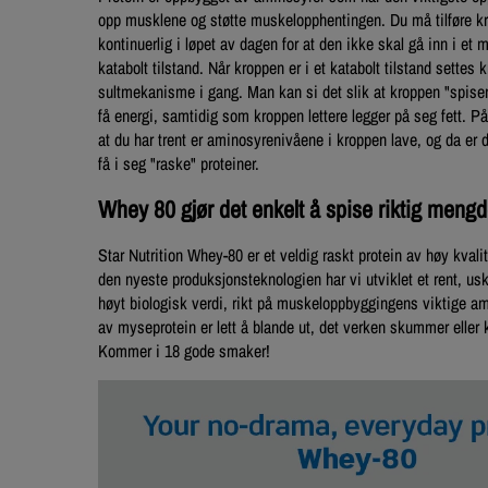
opp musklene og støtte muskelopphentingen. Du må tilføre k
kontinuerlig i løpet av dagen for at den ikke skal gå inn i et
katabolt tilstand. Når kroppen er i et katabolt tilstand settes
sultmekanisme i gang. Man kan si det slik at kroppen "spise
få energi, samtidig som kroppen lettere legger på seg fett. P
at du har trent er aminosyrenivåene i kroppen lave, og da er d
få i seg "raske" proteiner.
Whey 80 gjør det enkelt å spise riktig mengd
Star Nutrition Whey-80 er et veldig raskt protein av høy kvali
den nyeste produksjonsteknologien har vi utviklet et rent, us
høyt biologisk verdi, rikt på muskeloppbyggingens viktige am
av myseprotein er lett å blande ut, det verken skummer eller
Kommer i 18 gode smaker!