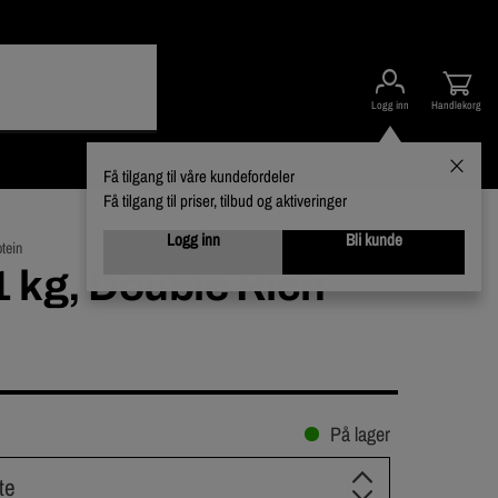
Logg inn
Handlekorg
Kampanjer
Kundeservice
Nyheter
Varumerker
Få tilgang til våre kundefordeler
Få tilgang til priser, tilbud og aktiveringer
Logg inn
Bli kunde
tein
 kg, Double Rich
På lager
te