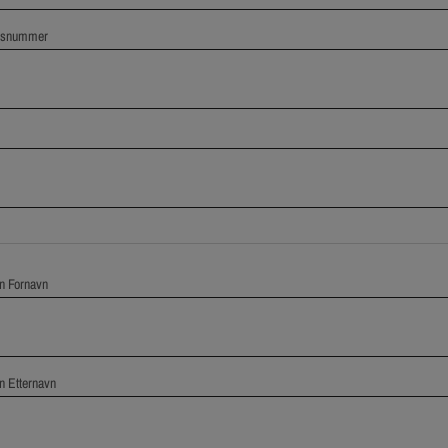
nsnummer
n Fornavn
n Etternavn