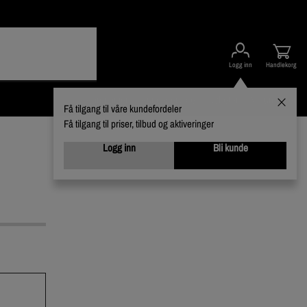
Logg inn
Handlekorg
Kampanjer
Kundeservice
Nyheter
Varumerker
Få tilgang til våre kundefordeler
Få tilgang til priser, tilbud og aktiveringer
Logg inn
Bli kunde