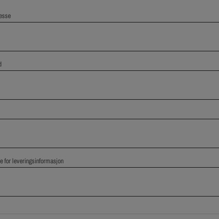
esse
d
e for leveringsinformasjon