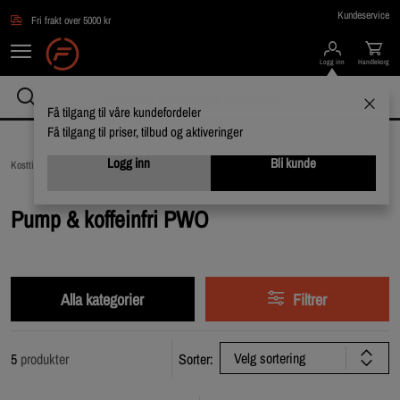
Hopp til hovedinnholdet
Kundeservice
Fri frakt over 5000 kr
Logg inn
Handlekorg
Få tilgang til våre kundefordeler
Få tilgang til priser, tilbud og aktiveringer
Logg inn
Bli kunde
Kosttilskudd /
PWO - Pre Workout /
Pump & koffeinfri PWO
Pump & koffeinfri PWO
Alla kategorier
Filtrer
Velg sortering
5
produkter
Sorter: