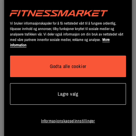
Vi bruker informasjonskapsler for å få nettstedet vårt til å fungere ordentlig,
tilpasse innhold og annonser, tilby funksjoner knyttet til sosiale medier og
analysere trafikken vår. Vi deler også informasjon om din bruk av nettstedet vårt
med våre partnere innenfor sosiale medier, reklame og analyse.
More
information
Godta alle cookier
+ 3 varianter
Lagre valg
Dr Jekyll Signature V2 Pump
AAKG Power PWO Neutral 250
PWO
g
Pro Supps
Swedish Supplements
Informasjonskapselinnstillinger
Registrer deg
Registrer deg