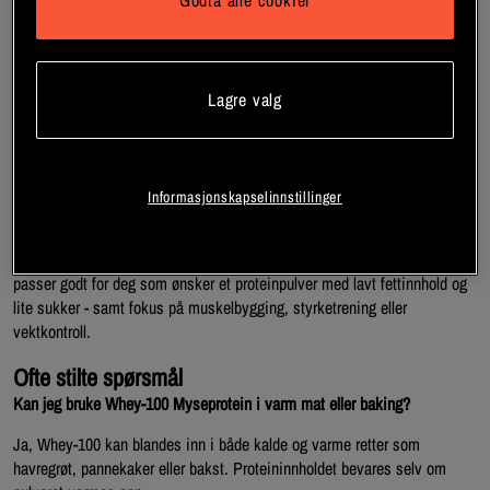
Godta alle cookier
høyt proteininnhold og et lavt nivå av både fett og laktose. Med sin rene
sammensetning og raske opptak er det et ideelt valg for deg som vil
støtte muskelvekst og restitusjon etter trening.
Opptil 87 % protein per porsjon – høykvalitets myseproteinisolat.
Lagre valg
Raskt opptak og lavt innhold av fett og sukker.
Lettløselig protein til shaker, smoothies og baking.
Whey-100 er utviklet for å gi deg et proteinpulver med høy renhet og
Informasjonskapselinnstillinger
enkel blandbarhet – det løser seg lett opp i vann og gir en jevn shake
uten klumper. Dette gjør det enkelt å bruke både etter trening, til frokost
eller som et mellommåltid når du trenger ekstra protein. Produktet
passer godt for deg som ønsker et proteinpulver med lavt fettinnhold og
lite sukker - samt fokus på muskelbygging, styrketrening eller
vektkontroll.
Ofte stilte spørsmål
Kan jeg bruke Whey-100 Myseprotein i varm mat eller baking?
Ja, Whey-100 kan blandes inn i både kalde og varme retter som
havregrøt, pannekaker eller bakst. Proteininnholdet bevares selv om