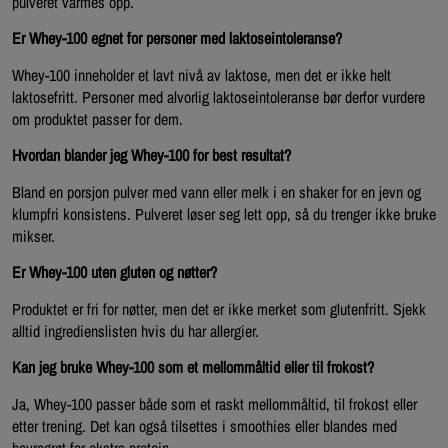
pulveret varmes opp.
Er Whey-100 egnet for personer med laktoseintoleranse?
Whey-100 inneholder et lavt nivå av laktose, men det er ikke helt
laktosefritt. Personer med alvorlig laktoseintoleranse bør derfor vurdere
om produktet passer for dem.
Hvordan blander jeg Whey-100 for best resultat?
Bland en porsjon pulver med vann eller melk i en shaker for en jevn og
klumpfri konsistens. Pulveret løser seg lett opp, så du trenger ikke bruke
mikser.
Er Whey-100 uten gluten og nøtter?
Produktet er fri for nøtter, men det er ikke merket som glutenfritt. Sjekk
alltid ingredienslisten hvis du har allergier.
Kan jeg bruke Whey-100 som et mellommåltid eller til frokost?
Ja, Whey-100 passer både som et raskt mellommåltid, til frokost eller
etter trening. Det kan også tilsettes i smoothies eller blandes med
havregrøt for ekstra protein.