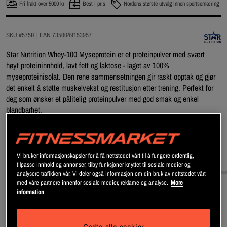
Fri frakt over 5000 kr
Best i pris
Nordens største utvalg innen sportsernæring
SKU #575R | EAN
7350049153957
Star Nutrition Whey-100 Myseprotein er et proteinpulver med svært
høyt proteininnhold, lavt fett og laktose - laget av 100%
myseproteinisolat. Den rene sammensetningen gir raskt opptak og gjør
det enkelt å støtte muskelvekst og restitusjon etter trening. Perfekt for
deg som ønsker et pålitelig proteinpulver med god smak og enkel
blandbarhet.
Les mer
Vi bruker informasjonskapsler for å få nettstedet vårt til å fungere ordentlig,
Informasjon
Næringsinformasjon & ingredienser
tilpasse innhold og annonser, tilby funksjoner knyttet til sosiale medier og
analysere trafikken vår. Vi deler også informasjon om din bruk av nettstedet vårt
med våre partnere innenfor sosiale medier, reklame og analyse.
More
information
Star Nutrition Whey-100 Myseprotein er et proteinpulver med høy
kvalitet laget for deg som ønsker det beste til treningen. Dette whey-
proteinpulveret består av 100% myseproteinisolat, noe som gir et svært