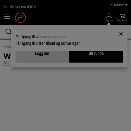
Hopp til hovedinnholdet
Kundeservice
Fri frakt over 5000 kr
Logg inn
Handlekorg
Få tilgang til våre kundefordeler
Få tilgang til priser, tilbud og aktiveringer
Kosttilskudd /
Proteinpulver /
Myseprotein
Logg inn
Bli kunde
Whey-100, 1 kg, Sjokolade
Star Nutrition