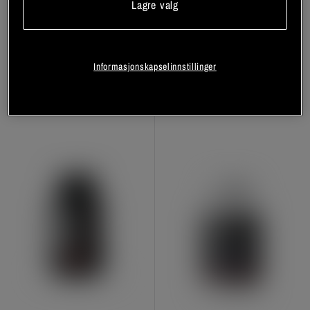
Lagre valg
SmartSupps Fettforbrenner 90
Fat Burner 120 kapsler
kapsler
Weider
SmartSupps
Informasjonskapselinnstillinger
Registrer deg
Registrer deg