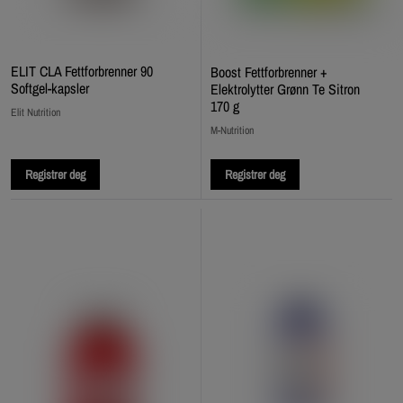
ELIT CLA Fettforbrenner 90
Boost Fettforbrenner +
Softgel-kapsler
Elektrolytter Grønn Te Sitron
170 g
Elit Nutrition
M-Nutrition
Registrer deg
Registrer deg