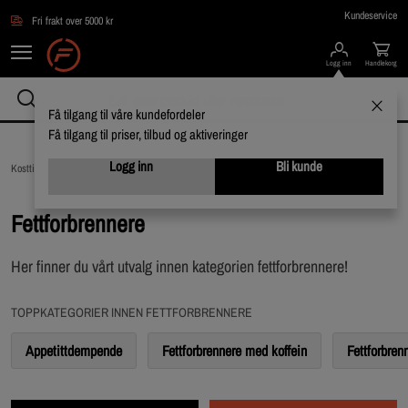
Hopp til hovedinnholdet
Kundeservice
Fri frakt over 5000 kr
Logg inn
Handlekorg
Få tilgang til våre kundefordeler
Få tilgang til priser, tilbud og aktiveringer
Logg inn
Bli kunde
Kosttilskudd /
Fettforbrennere
Fettforbrennere
Her finner du vårt utvalg innen kategorien fettforbrennere!
TOPPKATEGORIER INNEN FETTFORBRENNERE
Appetittdempende
Fettforbrennere med koffein
Fettforbren