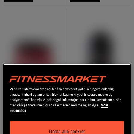
Vi bruker informasjonskapsler for å få nettstedet vårt til å fungere ordentlig,
tilpasse innhold og annonser, tilby funksjoner knyttet til sosiale medier og
+ 1 variant
analysere trafikken vår. Vi deler også informasjon om din bruk av nettstedet vårt
Amino Energy PWO 270 g
Liquid Amino Flytende BCAA
med våre partnere innenfor sosiale medier, reklame og analyse.
More
information
946 ml Fruit Punch
Optimum Nutrition
STACKER2Europe
Godta alle cookier