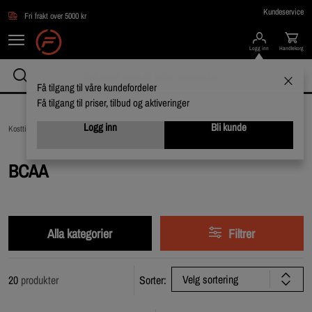
Hopp til hovedinnholdet
Kundeservice
Fri frakt over 5000 kr
Logg inn
Handlekorg
Få tilgang til våre kundefordeler
Få tilgang til priser, tilbud og aktiveringer
Logg inn
Bli kunde
Kosttilskudd /
Aminosyrer /
BCAA
BCAA
Alla kategorier
Filtrer
Velg sortering
20
produkter
Sorter: