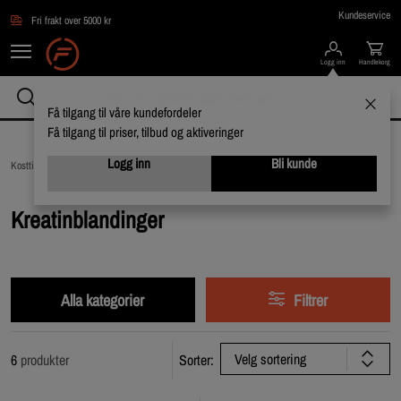
Hopp til hovedinnholdet
Kundeservice
Fri frakt over 5000 kr
Logg inn
Handlekorg
Få tilgang til våre kundefordeler
Få tilgang til priser, tilbud og aktiveringer
Logg inn
Bli kunde
Kosttilskudd /
Kreatin /
Kreatinblandinger
Kreatinblandinger
Alla kategorier
Filtrer
Velg sortering
6
produkter
Sorter: