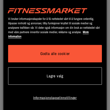
Vi bruker informasjonskapsler for å få nettstedet vårt til å fungere ordentlig,
tilpasse innhold og annonser, tilby funksjoner knyttet til sosiale medier og
analysere trafikken vår. Vi deler også informasjon om din bruk av nettstedet vårt
med våre partnere innenfor sosiale medier, reklame og analyse.
More
information
Godta alle cookier
+ 2 varianter
Lagre valg
CreaKong CX8 Kreatin 249 g
Boost & Glow Creatine +
Collagen 300g
Mutant
Heey!
Informasjonskapselinnstillinger
Registrer deg
Registrer deg