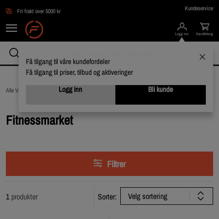
Hopp til hovedinnholdet
Kundeservice
Fri frakt over 5000 kr
Logg inn
Handlekorg
Få tilgang til våre kundefordeler
Få tilgang til priser, tilbud og aktiveringer
Logg inn
Bli kunde
Alle Varemerker /
Fitnessmarket
Fitnessmarket
Filtrer
Velg sortering
1
produkter
Sorter: