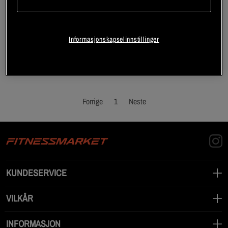
Side 1 av 1
Informasjonskapselinnstillinger
Du har sett 1 av 1 produkter
Forrige
1
Neste
KUNDESERVICE
VILKÅR
INFORMASJON