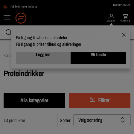
Hopp til hovedinnholdet
Kundeservice
Fri frakt over 5000 kr
Logg inn
Handlekorg
Få tilgang til våre kundefordeler
Få tilgang til priser, tilbud og aktiveringer
Logg inn
Bli kunde
Kosttilskudd /
Drikkevarer /
Proteindrikker
Proteindrikker
Alla kategorier
Filtrer
Velg sortering
13
produkter
Sorter: