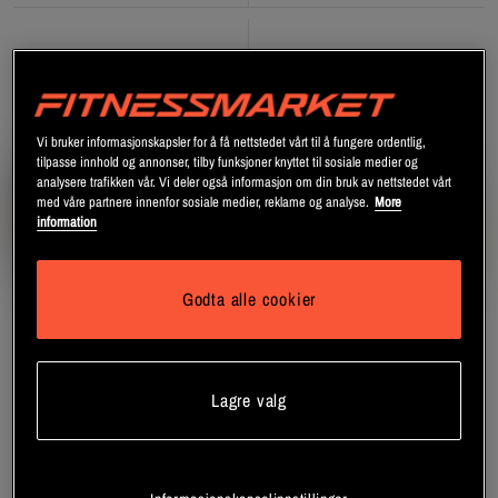
Vi bruker informasjonskapsler for å få nettstedet vårt til å fungere ordentlig,
tilpasse innhold og annonser, tilby funksjoner knyttet til sosiale medier og
analysere trafikken vår. Vi deler også informasjon om din bruk av nettstedet vårt
med våre partnere innenfor sosiale medier, reklame og analyse.
More
information
Godta alle cookier
+ 1 variant
12 x Weider Protein shake,
12 x Proteinshake Lavkalori
Lagre valg
250 ml Coffee
250 ml
Weider
Weider
Registrer deg
Registrer deg