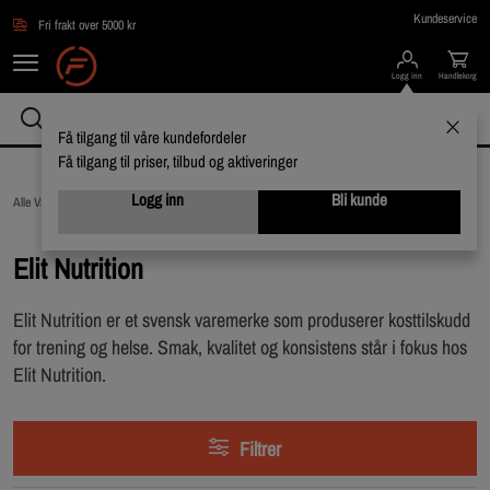
Hopp til hovedinnholdet
Kundeservice
Fri frakt over 5000 kr
Logg inn
Handlekorg
Få tilgang til våre kundefordeler
Få tilgang til priser, tilbud og aktiveringer
Logg inn
Bli kunde
Alle Varemerker /
Elit Nutrition
Elit Nutrition
Elit Nutrition er et svensk varemerke som produserer kosttilskudd
for trening og helse. Smak, kvalitet og konsistens står i fokus hos
Elit Nutrition.
Filtrer