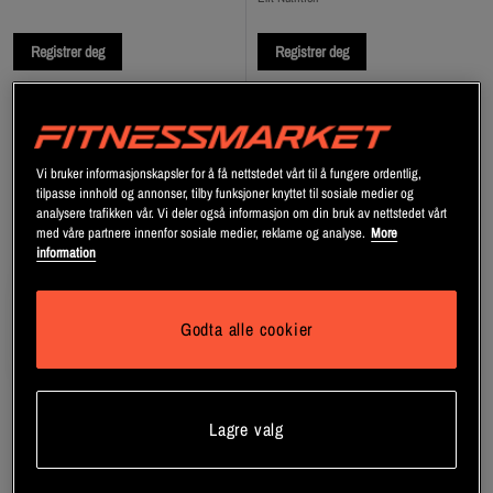
Registrer deg
Registrer deg
Vi bruker informasjonskapsler for å få nettstedet vårt til å fungere ordentlig,
tilpasse innhold og annonser, tilby funksjoner knyttet til sosiale medier og
analysere trafikken vår. Vi deler også informasjon om din bruk av nettstedet vårt
med våre partnere innenfor sosiale medier, reklame og analyse.
More
information
Godta alle cookier
+ 4 varianter
+ 4 varianter
Lagre valg
ELIT Gainer Laktosfri 5 kg
ELIT BCAA 4:1:1 + L-
glutamine, 400 g
Elit Nutrition