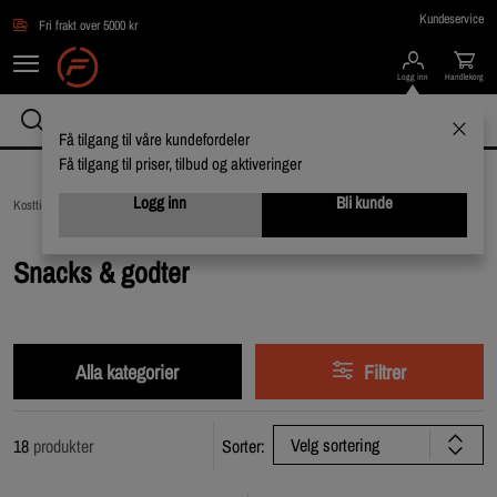
Hopp til hovedinnholdet
Kundeservice
Fri frakt over 5000 kr
Logg inn
Handlekorg
Få tilgang til våre kundefordeler
Få tilgang til priser, tilbud og aktiveringer
Logg inn
Bli kunde
Kosttilskudd /
Matvarer /
Snacks & godter
Snacks & godter
Alla kategorier
Filtrer
Velg sortering
18
produkter
Sorter: