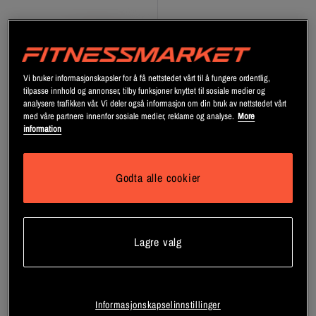
Vi bruker informasjonskapsler for å få nettstedet vårt til å fungere ordentlig,
tilpasse innhold og annonser, tilby funksjoner knyttet til sosiale medier og
analysere trafikken vår. Vi deler også informasjon om din bruk av nettstedet vårt
med våre partnere innenfor sosiale medier, reklame og analyse.
More
information
Godta alle cookier
12 x Snickers Proteinkake 60
Sjokoladebollemix 750 g
g
Star Nutrition
Lagre valg
Mars
Registrer deg
Registrer deg
Informasjonskapselinnstillinger