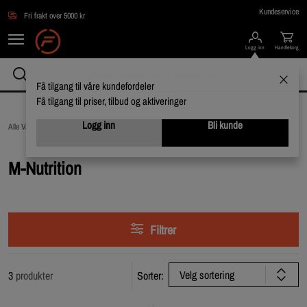
Hopp til hovedinnholdet
Kundeservice
Fri frakt over 5000 kr
Logg inn
Handlekorg
Få tilgang til våre kundefordeler
Få tilgang til priser, tilbud og aktiveringer
Logg inn
Bli kunde
Alle Varemerker /
M-Nutrition
M-Nutrition
Filtrer
Velg sortering
3
produkter
Sorter: