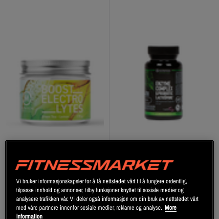
Boost Fettforbrenner +
Enzyme Complex and
Elektrolytter Grønn Te Sitron
Probiotic Lactospore, 100 caps
170 g
M-Nutrition
Vi bruker informasjonskapsler for å få nettstedet vårt til å fungere ordentlig,
M-Nutrition
tilpasse innhold og annonser, tilby funksjoner knyttet til sosiale medier og
analysere trafikken vår. Vi deler også informasjon om din bruk av nettstedet vårt
med våre partnere innenfor sosiale medier, reklame og analyse.
More
Registrer deg
Registrer deg
information