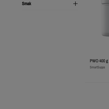
Smak
Smak
PWO 400 g
SmartSupps