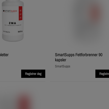
letter
SmartSupps Fettforbrenner 90
kapsler
SmartSupps
Registrer deg
Registr