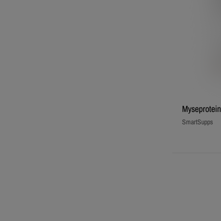
Myseprotein
SmartSupps