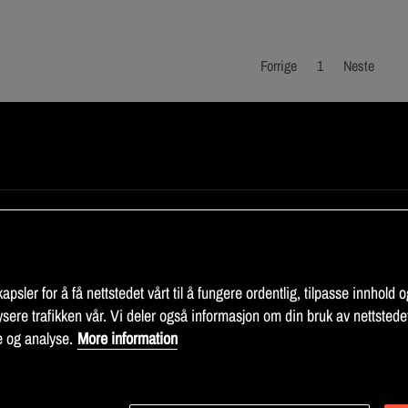
Forrige
1
Neste
INFORMASJON
ilkår
Om Fitness Market
telsesinformasjon
Sitemap
psler for å få nettstedet vårt til å fungere ordentlig, tilpasse innhold og
cy
sere trafikken vår. Vi deler også informasjon om din bruk av nettstede
illinger
e og analyse.
More information