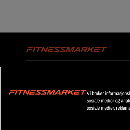
KUNDESERVICE
VILKÅR
Kontakt oss
Generelle v
Reklamasjon
Databeskyt
Vi bruker informasjonska
Cookiepoli
sosiale medier og analy
Cookieinnst
sosiale medier, reklam