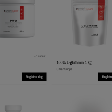
+ 1 variant
100% L-glutamin 1 kg
SmartSupps
Registrer deg
Registr