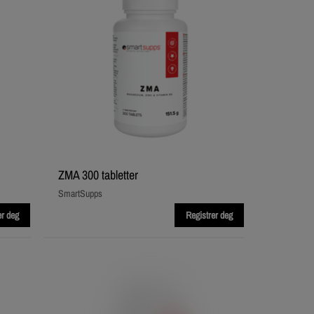
ZMA 300 tabletter
SmartSupps
er deg
Registrer deg