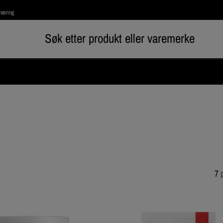
rnæring
7