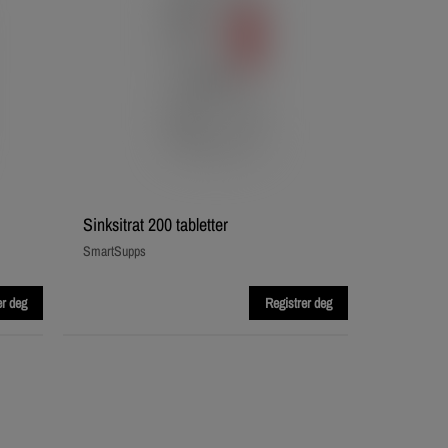
Sinksitrat 200 tabletter
SmartSupps
er deg
Registrer deg