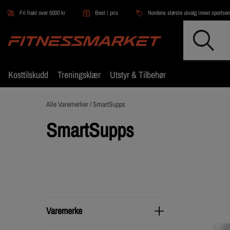
Hopp til hovedinnholdet
Fri frakt over 5000 kr
Best i pris
Nordens største utvalg innen sportse
Kosttilskudd
Treningsklær
Utstyr & Tilbehør
Alle Varemerker /
SmartSupps
SmartSupps
Varemerke
Varemerke