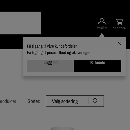
Logg inn
Handlekorg
Kampanjer
Kundeservice
Nyheter
Varumerker
Få tilgang til våre kundefordeler
Få tilgang til priser, tilbud og aktiveringer
Logg inn
Bli kunde
Velg sortering
produkter
Sorter: