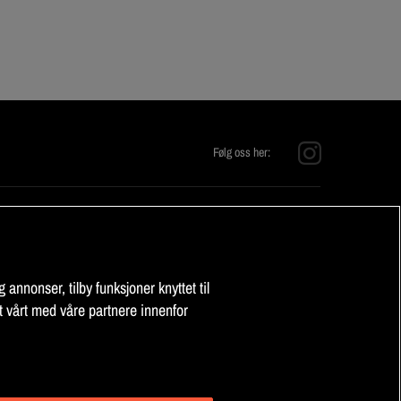
Følg oss her:
KONTAKT OSS
E-post:
info@fitnessmarket.no
 annonser, tilby funksjoner knyttet til
t vårt med våre partnere innenfor