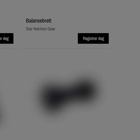
Balansebrett
Star Nutrition Gear
er deg
Registrer deg