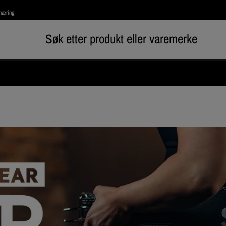
rnæring