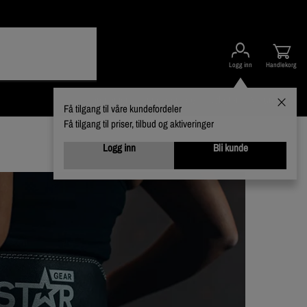
Logg inn
Handlekorg
Kampanjer
Kundeservice
Nyheter
Varumerker
Få tilgang til våre kundefordeler
Få tilgang til priser, tilbud og aktiveringer
Logg inn
Bli kunde