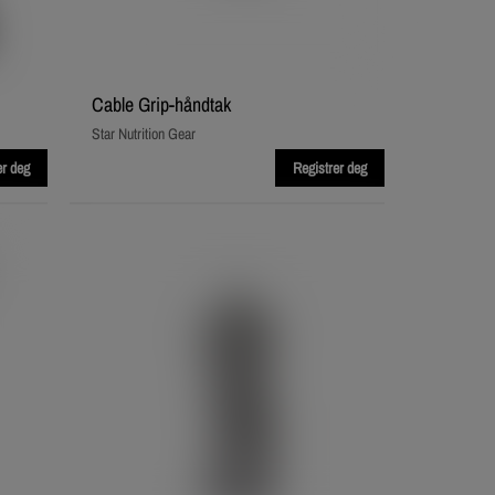
Cable Grip‑håndtak
Star Nutrition Gear
er deg
Registrer deg