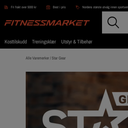
Hopp til hovedinnholdet
Fri frakt over 5000 kr
Best i pris
Nordens største utvalg innen sportse
Kosttilskudd
Treningsklær
Utstyr & Tilbehør
Alle Varemerker /
Star Gear