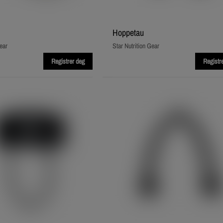
Hoppe­tau
ear
Star Nutrition Gear
Registrer deg
Registr