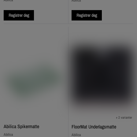
Abilica
Registrer deg
Registrer deg
+ 2 varianter
Abilica Spikermatte
FloorMat Underlagsmatte
Abilica
Abilica