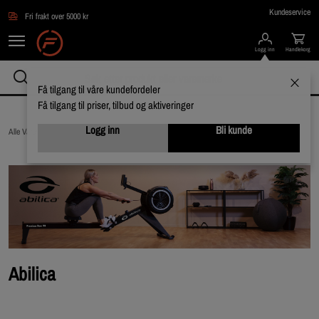
Hopp til hovedinnholdet
Kundeservice
Fri frakt over 5000 kr
Logg inn
Handlekorg
Få tilgang til våre kundefordeler
Få tilgang til priser, tilbud og aktiveringer
Logg inn
Bli kunde
Alle Varemerker /
Abilica
Abilica