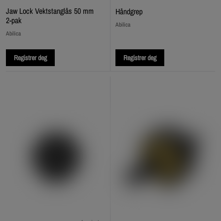
Jaw Lock Vektstanglås 50 mm
Håndgrep
2-pak
Abilica
Abilica
Registrer deg
Registrer deg