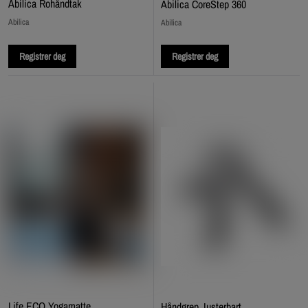
Abilica Rohåndtak
Abilica CoreStep 360
Abilica
Abilica
Registrer deg
Registrer deg
Life ECO Yogamatte
Håndgrep Justerbart