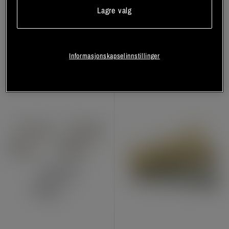
Abilica Roterende håndtak
Abilica SandBag 10 kg
Lagre valg
Abilica
Abilica
Registrer deg
Registrer deg
Informasjonskapselinnstillinger