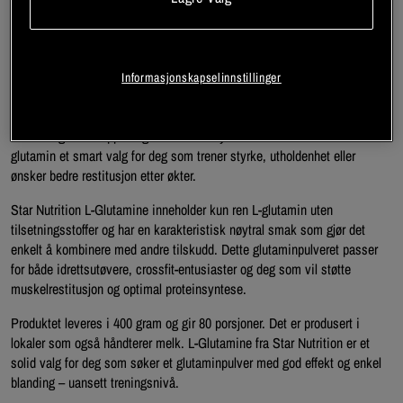
seg lett i vann, noe som gjør det enkelt å blande i både proteinshake og
annen drikke. Dette gjør det til et naturlig valg for deg som vil ha et
glutaminpulver for enkel tilberedning og daglig bruk.
L-glutamin er en aminosyre som utgjør en betydelig del av kroppens frie
Informasjonskapselinnstillinger
aminosyrepool og spiller en viktig rolle i proteinsyntese og
muskeloppbygging. Ved hard trening, diett eller perioder med økt
belastning kan kroppens glutaminnivå synke – derfor er tilskudd av
glutamin et smart valg for deg som trener styrke, utholdenhet eller
ønsker bedre restitusjon etter økter.
Star Nutrition L-Glutamine inneholder kun ren L-glutamin uten
tilsetningsstoffer og har en karakteristisk nøytral smak som gjør det
enkelt å kombinere med andre tilskudd. Dette glutaminpulveret passer
for både idrettsutøvere, crossfit-entusiaster og deg som vil støtte
muskelrestitusjon og optimal proteinsyntese.
Produktet leveres i 400 gram og gir 80 porsjoner. Det er produsert i
lokaler som også håndterer melk. L-Glutamine fra Star Nutrition er et
solid valg for deg som søker et glutaminpulver med god effekt og enkel
blanding – uansett treningsnivå.