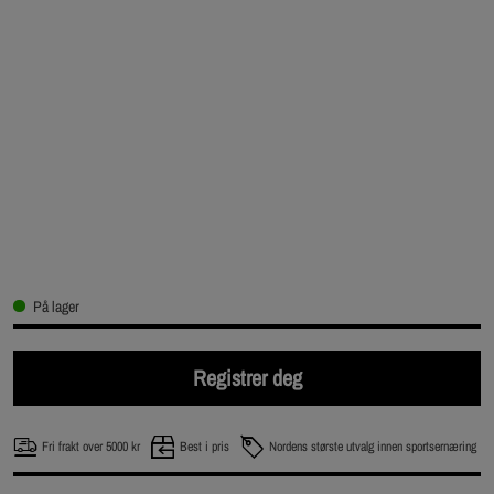
På lager
Registrer deg
Fri frakt over 5000 kr
Best i pris
Nordens største utvalg innen sportsernæring