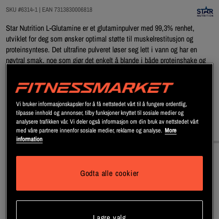
SKU #6314-1
| EAN
7313830006818
Star Nutrition L-Glutamine er et glutaminpulver med 99,3% renhet,
utviklet for deg som ønsker optimal støtte til muskelrestitusjon og
proteinsyntese. Det ultrafine pulveret løser seg lett i vann og har en
nøytral smak, noe som gjør det enkelt å blande i både proteinshake og
annen drikke. Et naturlig valg for deg som trener hardt og vil ha et
kosttilskudd med høy kvalitet og god effekt.
Les mer
Vi bruker informasjonskapsler for å få nettstedet vårt til å fungere ordentlig,
tilpasse innhold og annonser, tilby funksjoner knyttet til sosiale medier og
analysere trafikken vår. Vi deler også informasjon om din bruk av nettstedet vårt
Informasjon
Næringsinformasjon & ingredienser
med våre partnere innenfor sosiale medier, reklame og analyse.
More
information
Beskrivelse
Godta alle cookier
Star Nutrition L-Glutamine er et glutaminpulver med svært høy renhet –
hele 99,3% – og er utviklet for deg som ønsker et pålitelig kosttilskudd
med høy kvalitet til trening og restitusjon. Pulveret er ultrafint og løser
Lagre valg