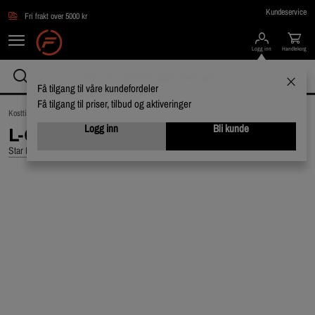
Hopp til hovedinnholdet
Kundeservice
Fri frakt over 5000 kr
Logg inn
Handlekorg
Få tilgang til våre kundefordeler
Få tilgang til priser, tilbud og aktiveringer
Kosttilskudd /
Aminosyrer /
Individuelle aminosyrer
Logg inn
Bli kunde
L-Glutamine, 400 g
Star Nutrition