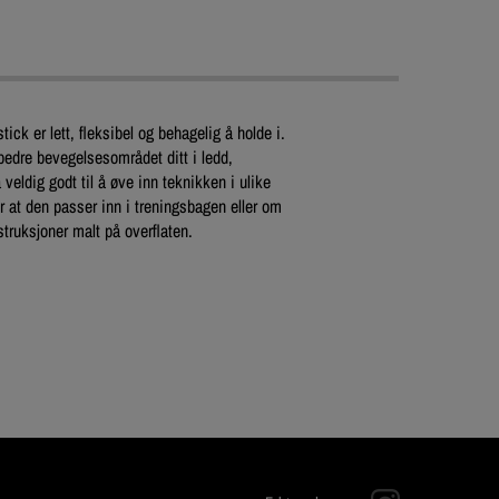
ick er lett, fleksibel og behagelig å holde i.
bedre bevegelsesområdet ditt i ledd,
eldig godt til å øve inn teknikken i ulike
ør at den passer inn i treningsbagen eller om
struksjoner malt på overflaten.