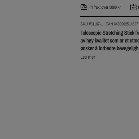
Fri frakt over 5000 kr
SKU #61107-1
| EAN
6430062514537
Telescopic Stretching Stick f
av høy kvalitet som er et utm
ønsker å forbedre bevegelighe
Les mer