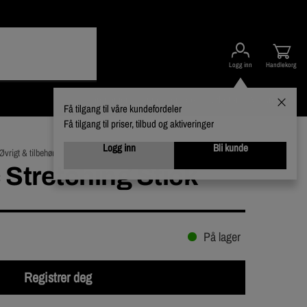
Logg inn
Handlekorg
Kampanjer
Kundeservice
Nyheter
Varumerker
Få tilgang til våre kundefordeler
Få tilgang til priser, tilbud og aktiveringer
Logg inn
Bli kunde
Øvrigt & tilbehør
 Stretching Stick
På lager
Registrer deg