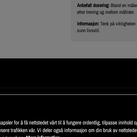
Anbefalt dosering:
Bland en måles
etter trening og mellom måltider.
Informasjon:
Tenk på viktigheten
sunn livsstil.
INFORMASJON
ilkår
Om Fitness Market
telsesinformasjon
Sitemap
psler for å få nettstedet vårt til å fungere ordentlig, tilpasse innhold og
cy
sere trafikken vår. Vi deler også informasjon om din bruk av nettstede
illinger