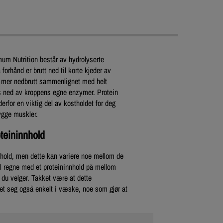
m Nutrition består av hydrolyserte
orhånd er brutt ned til korte kjeder av
 mer nedbrutt sammenlignet med helt
es ned av kroppens egne enzymer. Protein
erfor en viktig del av kostholdet for deg
ygge muskler.
teininnhold
nnhold, men dette kan variere noe mellom de
 regne med et proteininnhold på mellom
u velger. Takket være at dette
 det seg også enkelt i væske, noe som gjør at