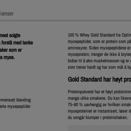
ienser
mest solgte
100 % Whey Gold Standard fra Optimu
mysepeptider, som er protein som på f
å forstå med tanke
aminosyrer. Siden mysepeptidene er
maker som er
myseprotein, trenger de ikke å bryt
ra myse.
bidrar til å øke muskelmassen og er d
som trener hardt og har som mål å b
Gold Standard har høyt pro
Proteinpulveret har et høyt proteini
mange ulike smakene. Du kan likevel
mmensatt blanding
75–80 % uavhengig av hvilken smak d
serte mysepeptider
myseproteinet er instantisert, løser
du unngår klumper i proteinshaken.