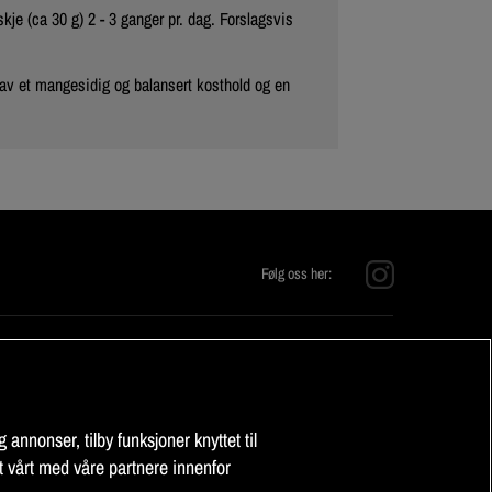
kje (ca 30 g) 2 - 3 ganger pr. dag. Forslagsvis
 av et mangesidig og balansert kosthold og en
Følg oss her:
KONTAKT OSS
E-post:
info@fitnessmarket.no
 annonser, tilby funksjoner knyttet til
t vårt med våre partnere innenfor