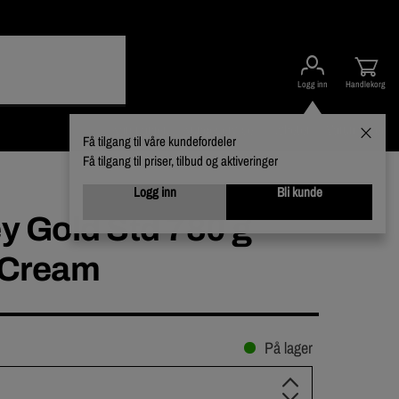
Logg inn
Handlekorg
Kampanjer
Kundeservice
Nyheter
Varumerker
Få tilgang til våre kundefordeler
Få tilgang til priser, tilbud og aktiveringer
Logg inn
Bli kunde
 Gold Std 780 g
e Cream
På lager